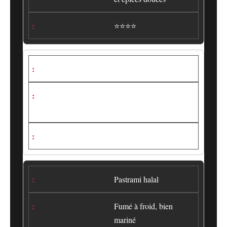
⭐⭐⭐⭐
Burgers maison
Haché équilibré entre
gras et maigre
⭐⭐⭐⭐
Pastrami halal
Fumé à froid, bien
mariné