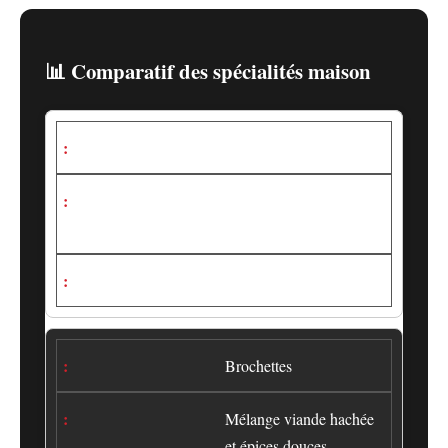
📊 Comparatif des spécialités maison
Merguez
Épaisses, bien épicées,
sans conservateurs
⭐⭐⭐⭐⭐
Brochettes
Mélange viande hachée
et épices douces