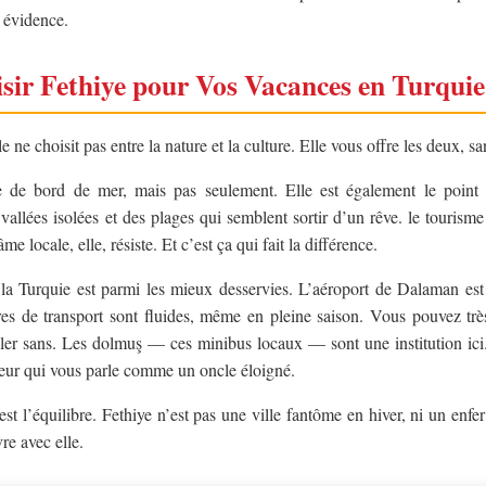
e évidence.
sir Fethiye pour Vos Vacances en Turquie
le ne choisit pas entre la nature et la culture. Elle vous offre les deux, 
e de bord de mer, mais pas seulement. Elle est également le point 
vallées isolées et des plages qui semblent sortir d’un rêve. le tourisme 
me locale, elle, résiste. Et c’est ça qui fait la différence.
e la Turquie est parmi les mieux desservies. L’aéroport de Dalaman es
tures de transport sont fluides, même en pleine saison. Vous pouvez trè
ler sans. Les dolmuş — ces minibus locaux — sont une institution ici
eur qui vous parle comme un oncle éloigné.
st l’équilibre. Fethiye n’est pas une ville fantôme en hiver, ni un enfer 
vre avec elle.