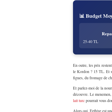
📊 Budget Moy
Repa
25-40 TL
En outre, les prix resten
le Kordon ? 15 TL. Et s
figues, du fromage de ch
Et parlez-moi de la nour
découvre. Le menemen, le
lait turc
pourrait vous don
Alors oui, Fethiye est une