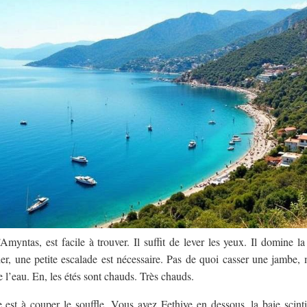
’Amyntas, est facile à trouver. Il suffit de lever les yeux. Il domine 
er, une petite escalade est nécessaire. Pas de quoi casser une jambe
e l’eau. En, les étés sont chauds. Très chauds.
 est à couper le souffle. Vous avez Fethiye en dessous, la baie scint