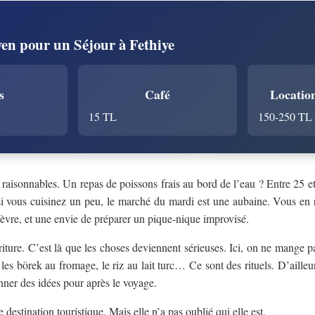
en pour un Séjour à Fethiye
s
Café
Location
15 TL
150-250 TL
t raisonnables. Un repas de poissons frais au bord de l’eau ? Entre 25 
i vous cuisinez un peu, le marché du mardi est une aubaine. Vous en r
èvre, et une envie de préparer un pique-nique improvisé.
riture. C’est là que les choses deviennent sérieuses. Ici, on ne mange 
s börek au fromage, le riz au lait turc… Ce sont des rituels. D’ailleu
ner des idées pour après le voyage.
 destination touristique. Mais elle n’a pas oublié qui elle est.