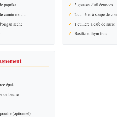
 de paprika
3 gousses d'ail écrasées
é de cumin moulu
2 cuillères à soupe de co
 d'origan séché
1 cuillère à café de sucre
r
Basilic et thym frais
pagnement
rec épais
pe de beurre
poudre (optionnel)