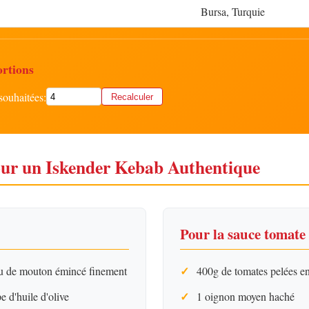
Bursa, Turquie
ortions
souhaitées:
Recalculer
our un Iskender Kebab Authentique
Pour la sauce tomate
u de mouton émincé finement
400g de tomates pelées e
e d'huile d'olive
1 oignon moyen haché