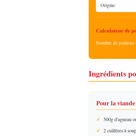
Origine
Calculateur de p
Nombre de portions 
Ingrédients p
Pour la viande
500g d'agneau o
2 cuillères à soup