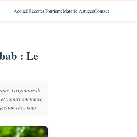
Accueil
Recettes
Tourisme
Matériel
Astuces
Contact
bab : Le
urque. Originaire de
 et yaourt onctueux.
rfection chez vous.