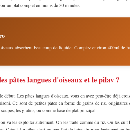
oir un plat complet en moins de 30 minutes.
ro
'oiseaux absorbent beaucoup de liquide. Comptez environ 400ml de b
es pâtes langues d'oiseaux et le pilav ?
 début. Les pâtes langues d'oiseaux, vous en avez peut-être déjà croi
risoni. Ce sont de petites pâtes en forme de grains de riz, originaires
s soupes, les gratins, ou comme base de plat principal.
 on va les exploiter autrement. On les traite comme du riz. On les cuit
n-Orient. Le pilav, c'est un peu l'art de faire absorber lentement un b