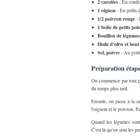
2 carottes
- En rondel
1 oignon
- En petits 
1/2 poivron rouge
- 
1 boîte de petits pois
Bouillon de légumes
Huile d'olive et beu
Sel, poivre
- Au goût
Préparation étape
On commence par tout pré
du temps plus tard.
Ensuite, on passe à la sa
l'oignon et le poivron. P
Quand les légumes sont 
C'est là qu'on sent les p