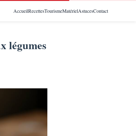
Accueil
Recettes
Tourisme
Matériel
Astuces
Contact
ux légumes