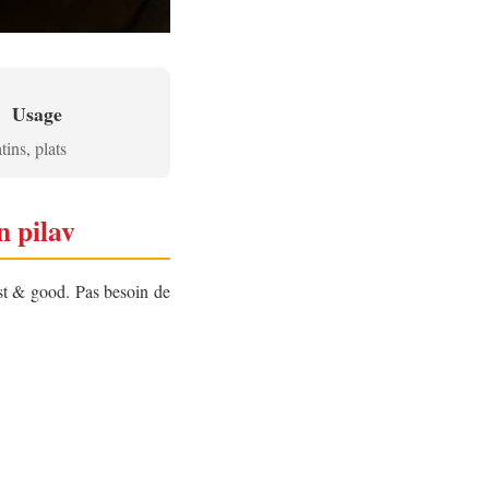
Usage
tins, plats
n pilav
ast & good. Pas besoin de