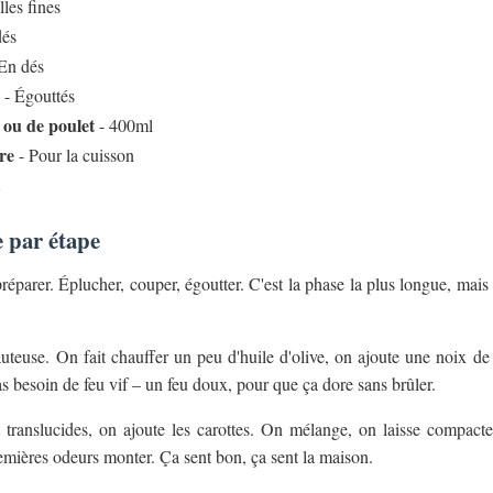
les fines
dés
En dés
- Égouttés
 ou de poulet
- 400ml
rre
- Pour la cuisson
 par étape
parer. Éplucher, couper, égoutter. C'est la phase la plus longue, mais 
uteuse. On fait chauffer un peu d'huile d'olive, on ajoute une noix de 
as besoin de feu vif – un feu doux, pour que ça dore sans brûler.
translucides, on ajoute les carottes. On mélange, on laisse compacte
remières odeurs monter. Ça sent bon, ça sent la maison.