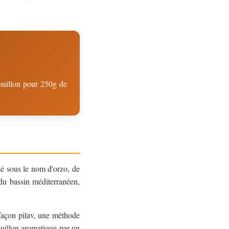
ouillon pour 250g de
sé sous le nom d'orzo, de
 du bassin méditerranéen,
 façon pilav, une méthode
ouillon aromatique par un